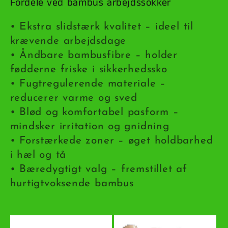
n
Fordele ved bambus arbejdssokker
:
• Ekstra slidstærk kvalitet – ideel til
krævende arbejdsdage
• Åndbare bambusfibre – holder
fødderne friske i sikkerhedssko
• Fugtregulerende materiale –
reducerer varme og sved
• Blød og komfortabel pasform –
mindsker irritation og gnidning
• Forstærkede zoner – øget holdbarhed
i hæl og tå
• Bæredygtigt valg – fremstillet af
hurtigtvoksende bambus