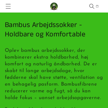
Gå til
Indkøbskur
indhold
K
Bambus Arbejdssokker -
o
Holdbare og Komfortable
l
Oplev bambus arbejdssokker, der
l
kombinerer ekstra holdbarhed, høj
e
komfort og naturlig åndbarhed. De er
k
skabt til lange arbejdsdage, hvor
fødderne skal have støtte, ventilation og
t
en behagelig pasform. Bambusfibrene
i
reducerer varme og fugt, så du kan
o
holde fokus – uanset arbejdsopgaverne.