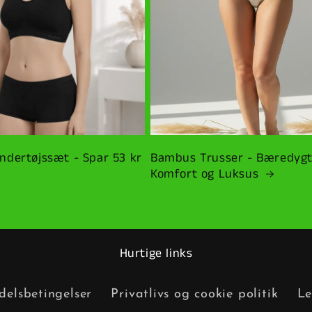
dertøjssæt - Spar 53 kr
Bambus Trusser - Bæredygt
Komfort og Luksus
Hurtige links
elsbetingelser
Privatlivs og cookie politik
Le