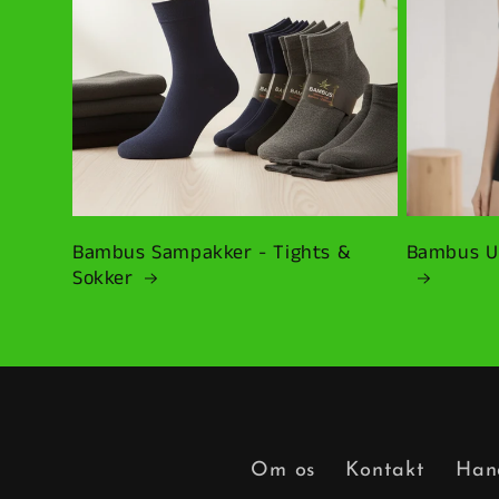
Bambus Sampakker - Tights &
Bambus Un
Sokker
Om os
Kontakt
Hand