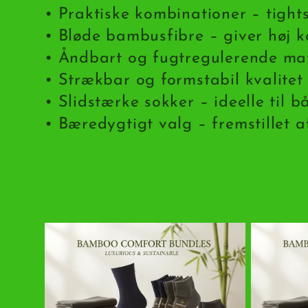
• Praktiske kombinationer – tight
i
• Bløde bambusfibre – giver høj 
o
• Åndbart og fugtregulerende mate
• Strækbar og formstabil kvalite
n
• Slidstærke sokker – ideelle til
:
• Bæredygtigt valg – fremstillet