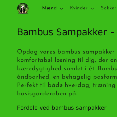
Gå til
Mænd
Kvinder
Sokker
indhold
K
Bambus Sampakker - 
o
Opdag vores bambus sampakker me
l
komfortabel løsning til dig, der ø
bæredygtighed samlet i ét. Bambu
l
åndbarhed, en behagelig pasform
e
Perfekt til både hverdag, trænin
basisgarderoben på.
k
Fordele ved bambus sampakker
t