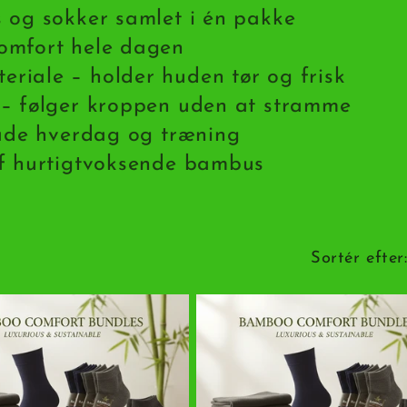
s og sokker samlet i én pakke
komfort hele dagen
riale – holder huden tør og frisk
t – følger kroppen uden at stramme
 både hverdag og træning
 af hurtigtvoksende bambus
Sortér efter