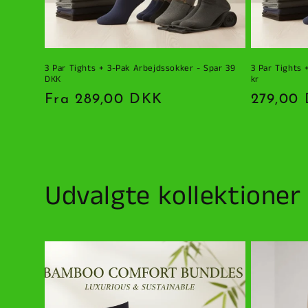
3 Par Tights + 3-Pak Arbejdssokker - Spar 39
3 Par Tights 
DKK
kr
Normalpris
Fra 289,00 DKK
Normalp
279,00
Udvalgte kollektioner