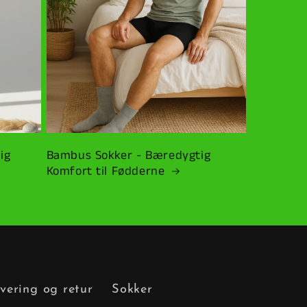
ig
Bambus Sokker - Bæredygtig
Komfort til Fødderne
vering og retur
Sokker