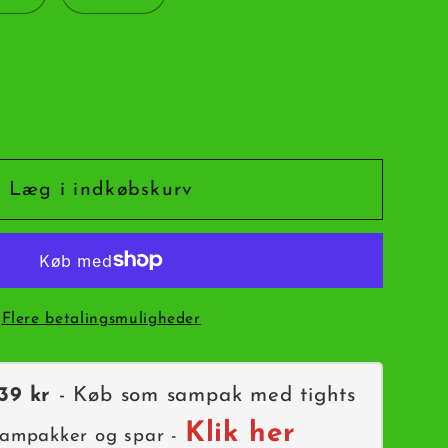
et
Læg i indkøbskurv
Flere betalingsmuligheder
ess
39 kr
- Køb som sampak med tights
r
Klik her
sampakker og spar -