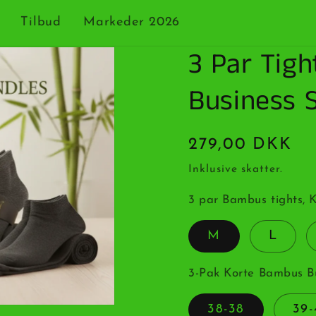
Tilbud
Markeder 2026
3 Par Tigh
Business S
Normalpris
279,00 DKK
Inklusive skatter.
3 par Bambus tights, 
M
L
3-Pak Korte Bambus Bu
38-38
39-