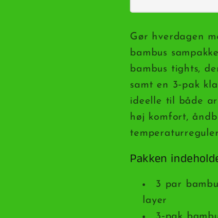
Spar
Spar
29
29
kr
kr
Gør hverdagen me
bambus sampakke. 
bambus tights, de
samt en 3‑pak kla
ideelle til både a
høj komfort, ånd
temperaturreguler
Pakken indehold
3 par bambus
layer
3‑pak bambus