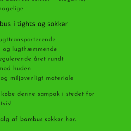
hagelige
us i tights og sokker
ugttransporterende
el og lugthæmmende
egulerende året rundt
 mod huden
og miljøvenligt materiale
 købe denne sampak i stedet for
vis!
alg af bambus sokker her.