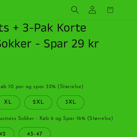
Log
Indkøbskurv
ind
ts + 3-Pak Korte
okker - Spar 29 kr
Køb 10 par og spar 32% (Størrelse)
XL
2XL
3XL
siness Sokker - Køb 6 og Spar 16% (Størrelse)
42
43-47