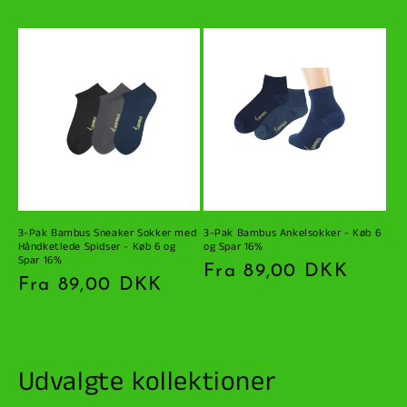
3-Pak Bambus Sneaker Sokker med
3-Pak Bambus Ankelsokker - Køb 6
Håndketlede Spidser - Køb 6 og
og Spar 16%
Spar 16%
Normalpris
Fra 89,00 DKK
Normalpris
Fra 89,00 DKK
Udvalgte kollektioner