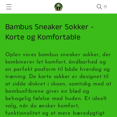
Gå til
Indkøbskur
indhold
K
Bambus Sneaker Sokker -
o
Korte og Komfortable
l
Oplev vores bambus sneaker sokker, der
l
kombinerer let komfort, åndbarhed og
e
en perfekt pasform til både hverdag og
k
træning. De korte sokker er designet til
at sidde diskret i skoen, samtidig med at
t
bambusfibrene giver en blød og
i
behagelig følelse mod huden. Et ideelt
o
valg, når du ønsker komfort,
funktionalitet og et mere bæredygtigt