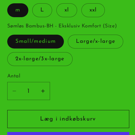
m
L
xl
xxl
Sømløs Bambus-BH - Eksklusiv Komfort (Size)
Small/medium
Large/x-large
2x-large/3x-large
Antal
Antal
Reducer
Øg
antallet
antallet
for
for
Sømløs
Sømløs
Læg i indkøbskurv
Bambus-
Bambus-