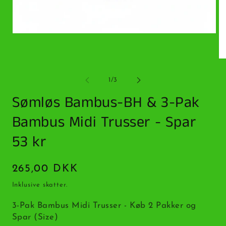
Åbn
mediet
1
i
Åb
modus
me
2
af
1
/
3
i
m
Sømløs Bambus-BH & 3-Pak
Bambus Midi Trusser - Spar
53 kr
Normalpris
265,00 DKK
Inklusive skatter.
3-Pak Bambus Midi Trusser - Køb 2 Pakker og
Spar (Size)