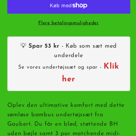
BH
BH
&amp;
&amp;
3-
3-
Flere betalingsmuligheder
Pak
Pak
Bambus
Bambus
Midi
Midi
💡
Spar 53 kr
- Køb som sæt med
Trusser
Trusser
underdele
-
-
Spar
Spar
Klik
Se vores undertøjssæt og spar -
53
53
her
kr
kr
Oplev den ultimative komfort med dette
sømløse bambus undertøjssæt fra
Gaubert. Du får en blød, støttende BH
uden bøjle samt 3 par matchende midi-