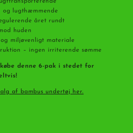
ugttransporterende
el og lugthæmmende
egulerende året rundt
 mod huden
og miljøvenligt materiale
ruktion – ingen irriterende sømme
købe denne 6-pak i stedet for
ltvis!
alg af bambus undertøj her.