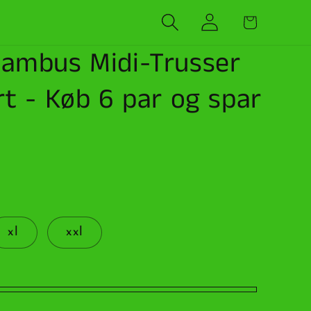
Log
Indkøbskurv
ind
ambus Midi-Trusser
t - Køb 6 par og spar
xl
xxl