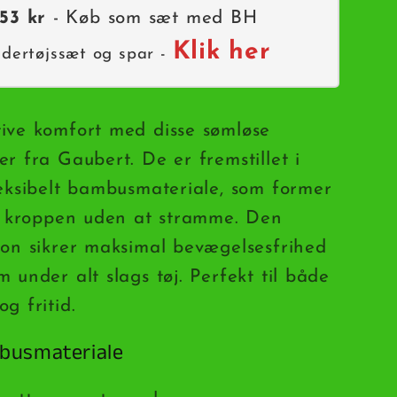
53 kr
- Køb som sæt med BH
Klik her
ndertøjssæt og spar -
ive komfort med disse sømløse
r fra Gaubert. De er fremstillet i
leksibelt bambusmateriale, som former
er kroppen uden at stramme. Den
ion sikrer maksimal bevægelsesfrihed
 under alt slags tøj. Perfekt til både
g fritid.
busmateriale