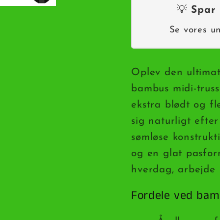
Køb
Køb
💡
Spar 
6
6
par
par
Se vores u
og
og
spar
spar
Oplev den ultimat
bambus midi-trusse
ekstra blødt og f
sig naturligt eft
sømløse konstrukt
og en glat pasform
hverdag, arbejde o
Fordele ved bam