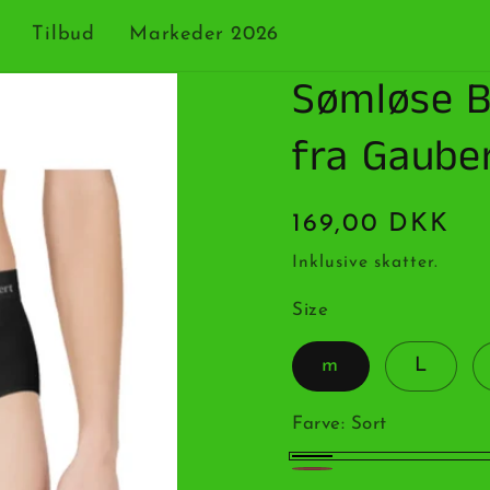
Tilbud
Markeder 2026
Sømløse B
fra Gauber
Normalpris
169,00 DKK
Inklusive skatter.
Size
m
L
Farve:
Sort
Sort
mix