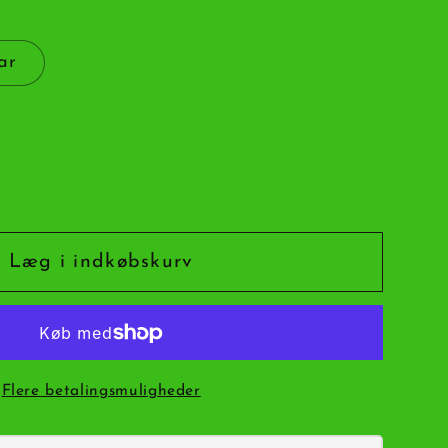
ar
et
øse
Læg i indkøbskurv
us
er
Flere betalingsmuligheder
rt