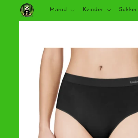
Gå til
Mænd
Kvinder
Sokker
indhold
Gå til
produktoplysninger